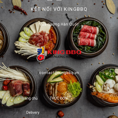
KẾT NỐI VỚI KINGBBQ
Vua nướng Hàn Quốc
contact@kingbbq.vn
Trang chủ
THỰC ĐƠN
Delivery