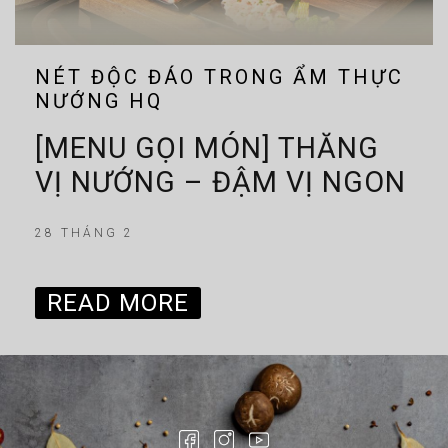
NÉT ĐỘC ĐÁO TRONG ẨM THỰC
NƯỚNG HQ
[MENU GỌI MÓN] THĂNG
VỊ NƯỚNG – ĐẬM VỊ NGON
28 THÁNG 2
READ MORE